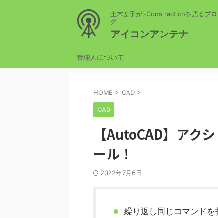
土木女子がi-Constractionを語るブロ
グ
アイコンアンテナ
管理人について
HOME
>
CAD
>
CAD
【AutoCAD】ア
ール！
2022年7月6日
繰り返し同じコマンドを