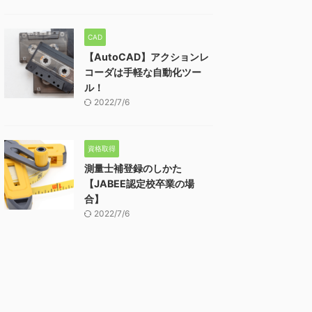
CAD
【AutoCAD】アクションレ
コーダは手軽な自動化ツー
ル！
2022/7/6
資格取得
測量士補登録のしかた
【JABEE認定校卒業の場
合】
2022/7/6