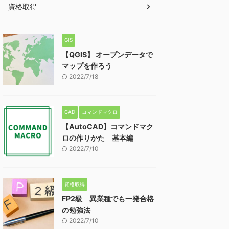
資格取得
GIS
【QGIS】 オープンデータで
マップを作ろう
2022/7/18
CAD
コマンドマクロ
【AutoCAD】コマンドマク
ロの作りかた 基本編
2022/7/10
資格取得
FP2級 異業種でも一発合格
の勉強法
2022/7/10